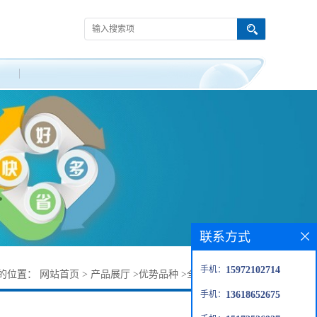
联系方式
手机：
15972102714
的位置：
网站首页
>
产品展厅
>
优势品种
>
全氟丁基四氢呋喃
手机：
13618652675