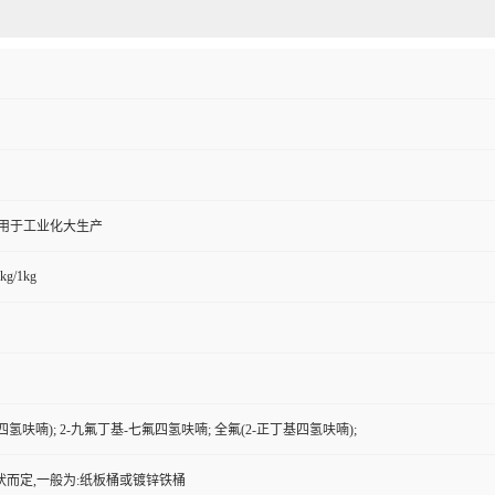
,用于工业化大生产
kg/1kg
四氢呋喃); 2-九氟丁基-七氟四氢呋喃; 全氟(2-正丁基四氢呋喃);
状而定,一般为:纸板桶或镀锌铁桶