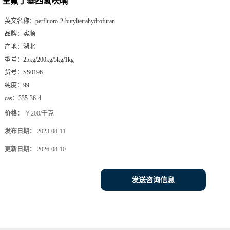
全氟丁基四氢呋喃
英文名称：
perfluoro-2-butyltetrahydrofuran
品牌：
实顺
产地：
湖北
型号：
25kg/200kg/5kg/1kg
货号：
SS0196
纯度：
99
cas：
335-36-4
价格：
￥200/千克
发布日期：
2023-08-11
更新日期：
2026-08-10
发送咨询信息