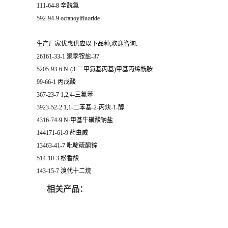
111-64-8 辛酰氯
592-94-9 octanoylfluoride
生产厂家优惠供应以下品种,欢迎咨询:
26161-33-1 聚季铵盐-37
5205-93-6 N-(3-二甲氨基丙基)甲基丙烯酰胺
99-66-1 丙戊酸
367-23-7 1,2,4-三氟苯
3923-52-2 1,1-二苯基-2-丙炔-1-醇
4316-74-9 N-甲基牛磺酸钠盐
144171-61-9 茚虫威
13463-41-7 吡啶硫酮锌
514-10-3 松香酸
143-15-7 溴代十二烷
相关产品：