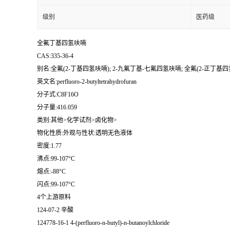
级别
医药级
全氟丁基四氢呋喃
CAS:335-36-4
别名:全氟(2-丁基四氢呋喃); 2-九氟丁基-七氟四氢呋喃; 全氟(2-正丁基四
英文名:perfluoro-2-butyltetrahydrofuran
分子式:C8F16O
分子量:416.059
类别:其他>化学试剂>卤化物>
物化性质:外观与性状:透明无色液体
密度:1.77
沸点:99-107°C
熔点:-88°C
闪点:99-107°C
4个上游原料
124-07-2 辛酸
124778-16-1 4-(perfluoro-n-butyl)-n-butanoylchloride