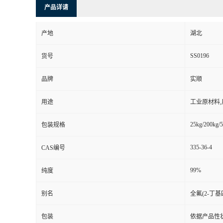
产品详请
产地
湖北
SS0196
货号
品牌
实顺
用途
工业原材料
25kg/200kg/5
包装规格
335-36-4
CAS编号
99%
纯度
别名
全氟(2-丁基
包装
依据产品性