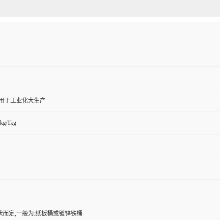
,用于工业化大生产
kg/1kg
状而定,一般为:纸板桶或镀锌铁桶