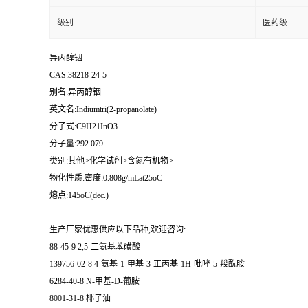
级别
医药级
异丙醇铟
CAS:38218-24-5
别名:异丙醇铟
英文名:Indiumtri(2-propanolate)
分子式:C9H21InO3
分子量:292.079
类别:其他>化学试剂>含氮有机物>
物化性质:密度:0.808g/mLat25oC
熔点:145oC(dec.)
生产厂家优惠供应以下品种,欢迎咨询:
88-45-9 2,5-二氨基苯磺酸
139756-02-8 4-氨基-1-甲基-3-正丙基-1H-吡唑-5-羧酰胺
6284-40-8 N-甲基-D-葡胺
8001-31-8 椰子油