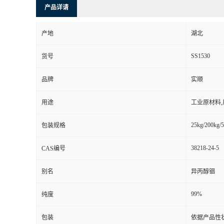
产品详请
产地
湖北
SS1530
货号
品牌
实顺
用途
工业原材料
25kg/200kg/5
包装规格
38218-24-5
CAS编号
别名
异丙醇铟
99%
纯度
包装
依据产品性