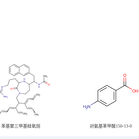
苯基聚三甲基硅氧烷
对氨基苯甲酸150-13-0