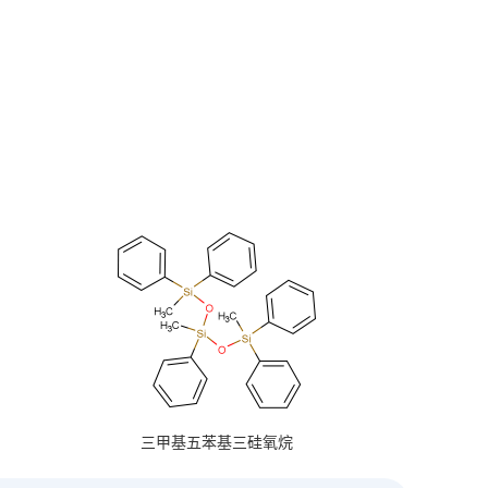
三甲基五苯基三硅氧烷