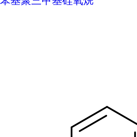
苯基聚三甲基硅氧烷