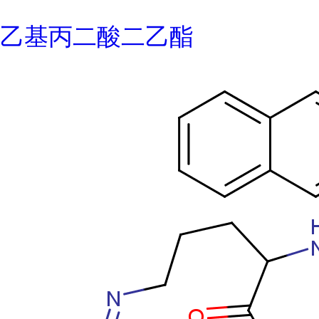
乙基丙二酸二乙酯