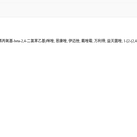
ta-烯丙氧基-beta-2,4-二氯苯乙基)咪唑; 恩康唑; 伊迈挫; 戴唑霉; 万利得; 益灭菌唑; 1-[2-(2