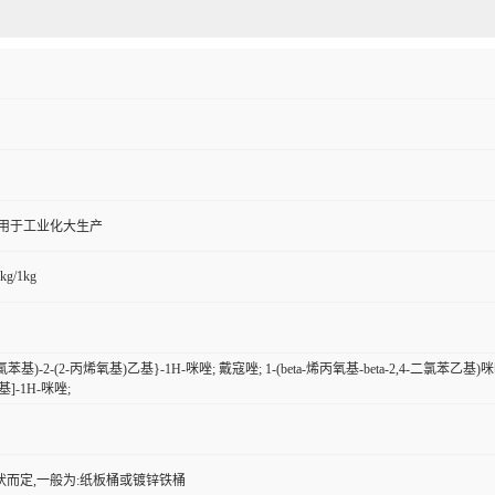
,用于工业化大生产
kg/1kg
-二氯苯基)-2-(2-丙烯氧基)乙基}-1H-咪唑; 戴寇唑; 1-(beta-烯丙氧基-beta-2,4-二氯苯乙基)
]-1H-咪唑;
状而定,一般为:纸板桶或镀锌铁桶