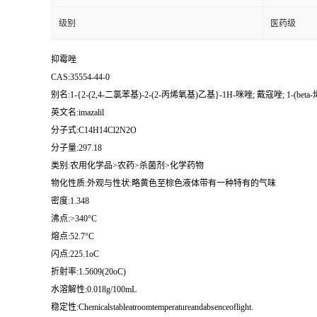
级别
医药级
抑霉唑
CAS:35554-44-0
别名:1-{2-(2,4-二氯苯基)-2-(2-丙烯氧基)乙基}-1H-咪唑; 戴寇唑; 1-(be
英文名:imazalil
分子式:C14H14Cl2N2O
分子量:297.18
类别:农用化学品>农药>杀菌剂>化学药物
物化性质:外观与性状:略黄色至棕色液体带有一种特有的气味
密度:1.348
沸点:>340°C
熔点:52.7°C
闪点:225.1oC
折射率:1.5609(20oC)
水溶解性:0.018g/100mL
稳定性:Chemicalstableatroomtemperatureandabsenceoflight.