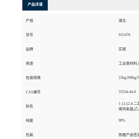
产品详请
产地
湖北
SS1476
货号
品牌
实顺
用途
工业原材料
25kg/200kg/5
包装规格
35554-44-0
CAS编号
1-{2-(2,4
别名
烯丙氧基)乙基
99%
纯度
包装
依据产品性