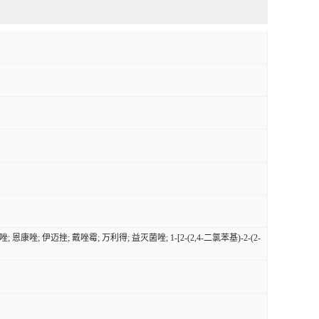
咪唑; 恩康唑; 伊迈挫; 戴唑霉; 万利得; 益灭菌唑; 1-[2-(2,4-二氯苯基)-2-(2-