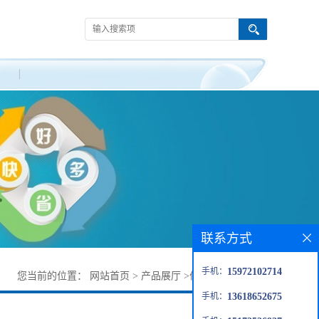
联系方式
手机：
15972102714
您当前的位置：
网站首页
>
产品展厅
>
优势品种
>
抑霉唑
手机：
13618652675