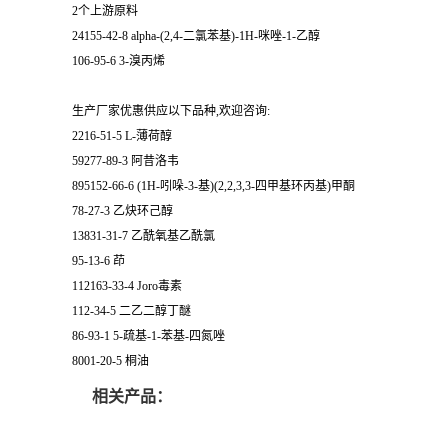
2个上游原料
24155-42-8 alpha-(2,4-二氯苯基)-1H-咪唑-1-乙醇
106-95-6 3-溴丙烯
生产厂家优惠供应以下品种,欢迎咨询:
2216-51-5 L-薄荷醇
59277-89-3 阿昔洛韦
895152-66-6 (1H-吲哚-3-基)(2,2,3,3-四甲基环丙基)甲酮
78-27-3 乙炔环己醇
13831-31-7 乙酰氧基乙酰氯
95-13-6 茚
112163-33-4 Joro毒素
112-34-5 二乙二醇丁醚
86-93-1 5-疏基-1-苯基-四氮唑
8001-20-5 桐油
相关产品：