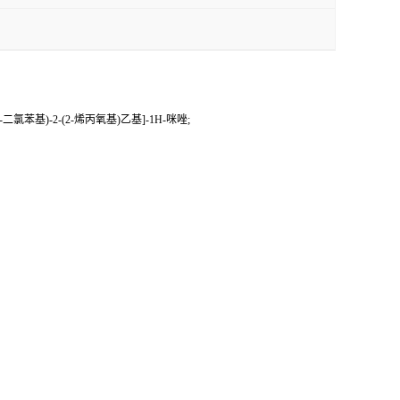
,4-二氯苯基)-2-(2-烯丙氧基)乙基]-1H-咪唑;