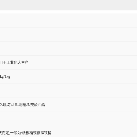
,用于工业化大生产
kg/1kg
-氯-2-吡啶)-1H-吡唑-5-羧酸乙酯
状而定,一般为:纸板桶或镀锌铁桶