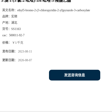
3-溴-1-(3-氯-2-吡啶)-1H-吡唑-5-羧酸乙酯
英文名称：
ethyl5-bromo-2-(3-chloropyridin-2-yl)pyrazole-3-carboxylate
品牌：
实顺
产地：
湖北
货号：
SS1163
cas：
500011-92-7
价格：
￥1/千克
发布日期：
2023-08-11
更新日期：
2026-08-07
发送咨询信息