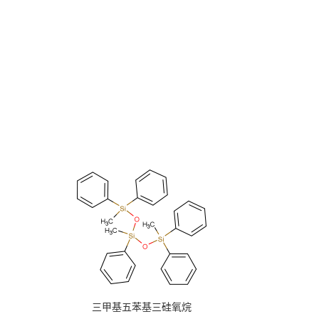
三甲基五苯基三硅氧烷