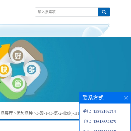
联系方式
手机：
15972102714
产品展厅
>
优势品种
>
3-溴-1-(3-氯-2-吡啶)-1H-吡唑-5-羧酸乙酯
手机：
13618652675