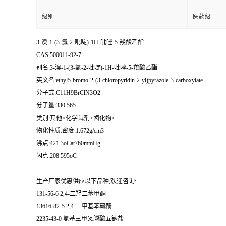
级别
医药级
3-溴-1-(3-氯-2-吡啶)-1H-吡唑-5-羧酸乙酯
CAS:500011-92-7
别名:3-溴-1-(3-氯-2-吡啶)-1H-吡唑-5-羧酸乙酯
英文名:ethyl5-bromo-2-(3-chloropyridin-2-yl)pyrazole-3-carboxylate
分子式:C11H9BrClN3O2
分子量:330.565
类别:其他>化学试剂>卤化物>
物化性质:密度:1.672g/cm3
沸点:421.3oCat760mmHg
闪点:208.595oC
生产厂家优惠供应以下品种,欢迎咨询:
131-56-6 2,4-二羟二苯甲酮
13616-82-5 2,4-二甲基苯硫酚
2235-43-0 氨基三甲叉膦酸五钠盐