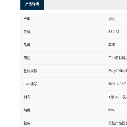
产品详请
产地
湖北
SS1163
货号
品牌
实顺
用途
工业原材料
25kg/200kg/5
包装规格
500011-92-7
CAS编号
别名
3-溴-1-(3
99%
纯度
包装
依据产品性