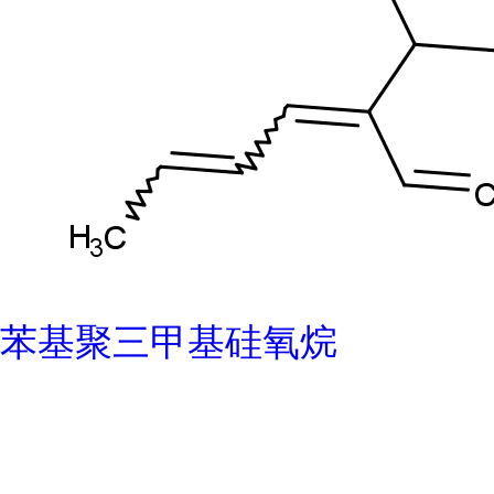
苯基聚三甲基硅氧烷