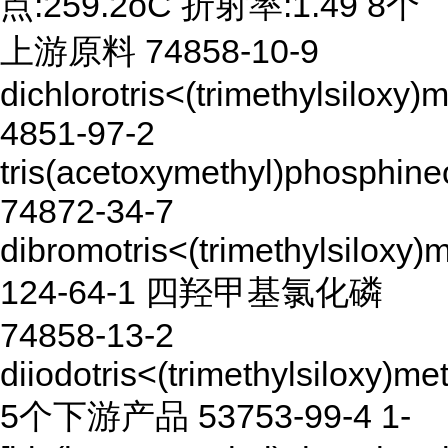
点:259.2oC 折射率:1.49 8个
上游原料 74858-10-9
dichlorotris<(trimethylsiloxy
4851-97-2
tris(acetoxymethyl)phosphine
74872-34-7
dibromotris<(trimethylsiloxy
124-64-1 四羟甲基氯化磷
74858-13-2
diiodotris<(trimethylsiloxy)
5个下游产品 53753-99-4 1-