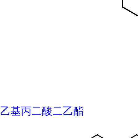
乙基丙二酸二乙酯