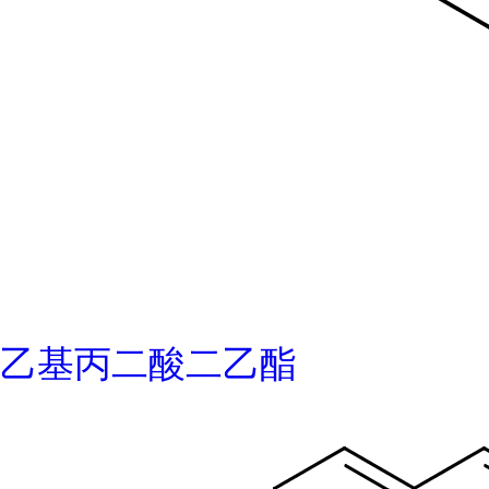
乙基丙二酸二乙酯