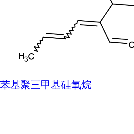
苯基聚三甲基硅氧烷