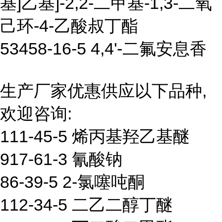
基]乙基]-2,2-二甲基-1,3-二氧
己环-4-乙酸叔丁酯
53458-16-5 4,4'-二氟安息香
生产厂家优惠供应以下品种,
欢迎咨询:
111-45-5 烯丙基羟乙基醚
917-61-3 氰酸钠
86-39-5 2-氯噻吨酮
112-34-5 二乙二醇丁醚