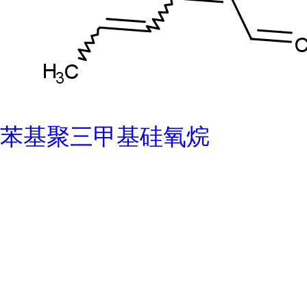
苯基聚三甲基硅氧烷