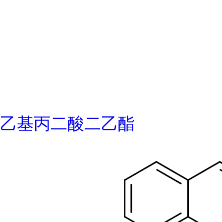
乙基丙二酸二乙酯