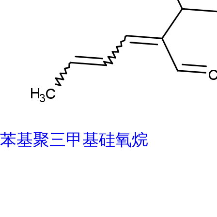
苯基聚三甲基硅氧烷