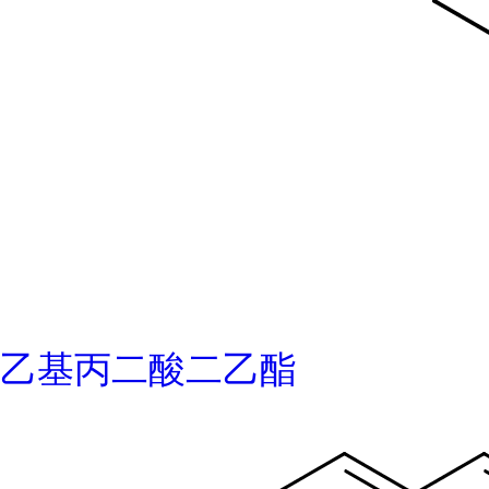
乙基丙二酸二乙酯