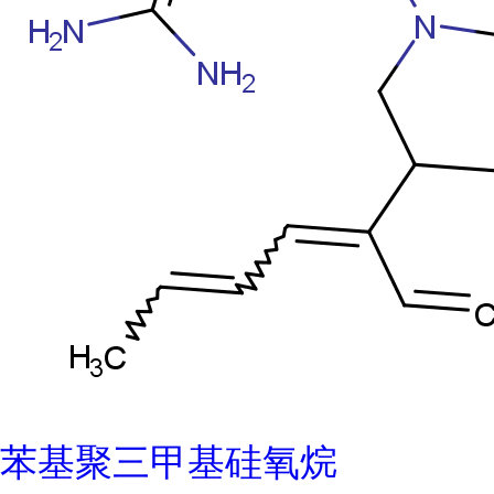
苯基聚三甲基硅氧烷