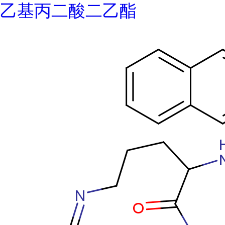
乙基丙二酸二乙酯