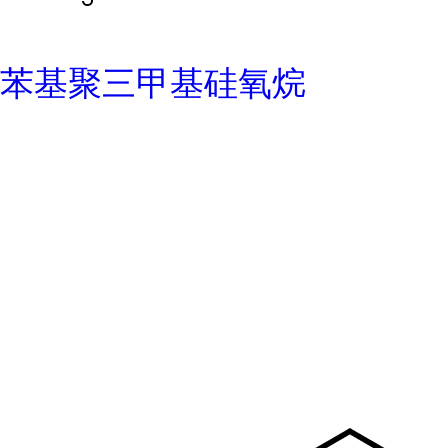
苯基聚三甲基硅氧烷