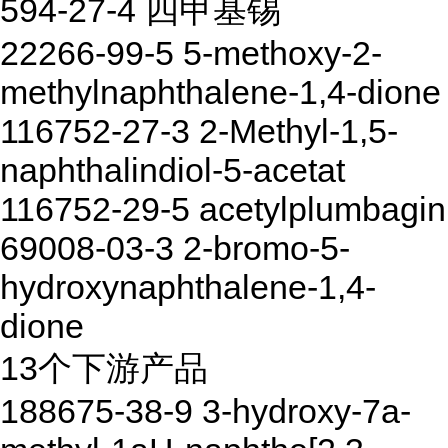
594-27-4 四甲基锡
22266-99-5 5-methoxy-2-
methylnaphthalene-1,4-dione
116752-27-3 2-Methyl-1,5-
naphthalindiol-5-acetat
116752-29-5 acetylplumbagin
69008-03-3 2-bromo-5-
hydroxynaphthalene-1,4-
dione
13个下游产品
188675-38-9 3-hydroxy-7a-