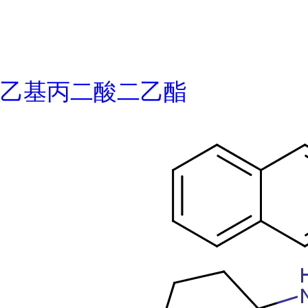
乙基丙二酸二乙酯