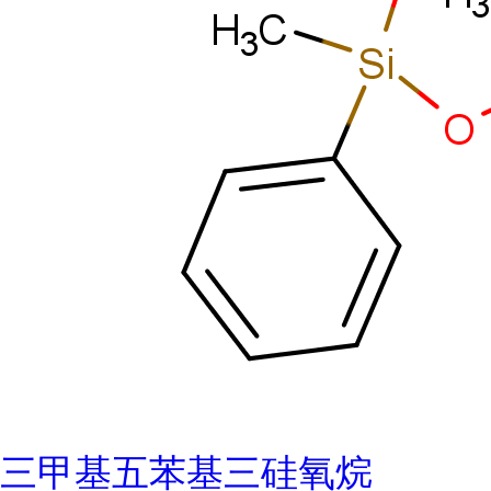
三甲基五苯基三硅氧烷