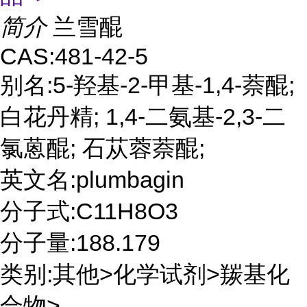
简介
兰雪醌
CAS:481-42-5
别名:5-羟基-2-甲基-1,4-萘醌;
白花丹精; 1,4-二氨基-2,3-二
氯蒽醌; 石苁蓉萘醌;
英文名:plumbagin
分子式:C11H8O3
分子量:188.179
类别:其他>化学试剂>羰基化
合物>