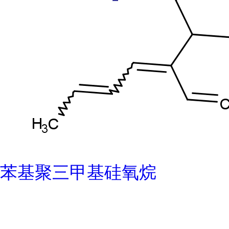
苯基聚三甲基硅氧烷