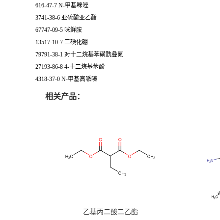
616-47-7 N-甲基咪唑
3741-38-6 亚硫酸亚乙酯
67747-09-5 咪鲜胺
13517-10-7 三碘化硼
79791-38-1 对十二烷基苯磺酰叠氮
27193-86-8 4-十二烷基苯酚
4318-37-0 N-甲基高哌嗪
相关产品：
乙基丙二酸二乙酯