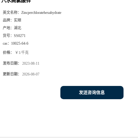
六水高氯酸锌
英文名称：
Zincperchloratehexahydrate
品牌：
实顺
产地：
湖北
货号：
SS0271
cas：
10025-64-6
价格：
￥1/千克
发布日期：
2023-08-11
更新日期：
2026-08-07
发送咨询信息