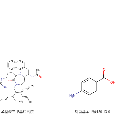
苯基聚三甲基硅氧烷
对氨基苯甲酸150-13-0