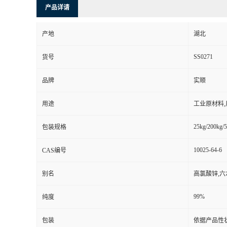
产品详请
产地
湖北
SS0271
货号
品牌
实顺
用途
工业原材料
25kg/200kg/5
包装规格
10025-64-6
CAS编号
别名
高氯酸锌,六
99%
纯度
包装
依据产品性