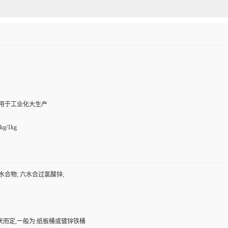
,用于工业化大生产
kg/1kg
水合物; 六水合过氯酸锌;
状而定,一般为:纸板桶或镀锌铁桶