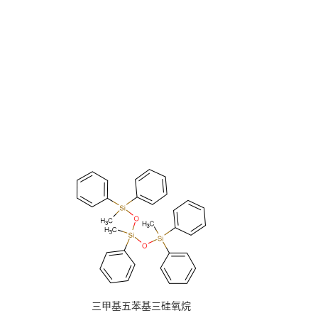
三甲基五苯基三硅氧烷