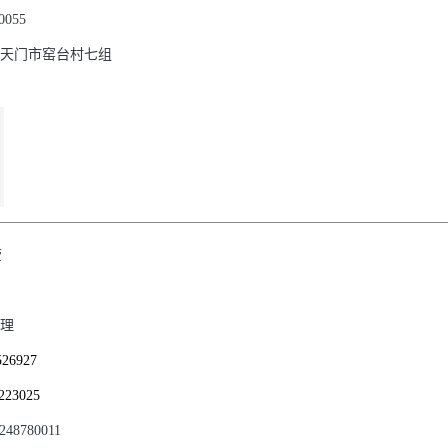
0055
天门市窑台村七组
莹
理
526927
223025
48780011