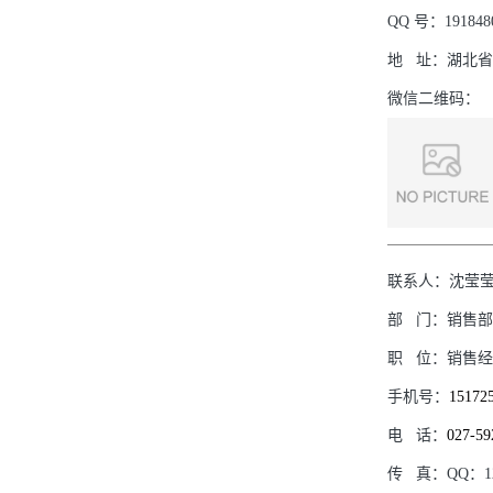
QQ
号：
191848
地
址：
湖北省
微信二维码：
联系人：
沈莹
部
门：
销售部
职
位：
销售经
手机号：
15172
电
话：
027-59
传
真：
QQ：12