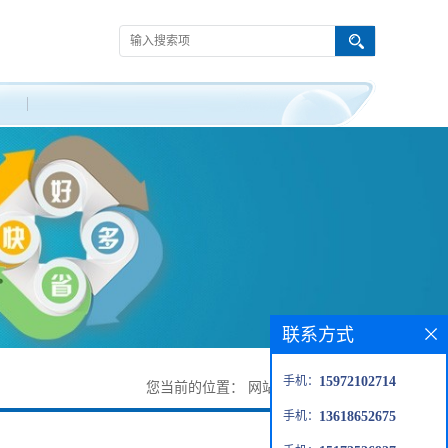
联系方式
手机：
15972102714
您当前的位置：
网站首页
>
联系方式
手机：
13618652675