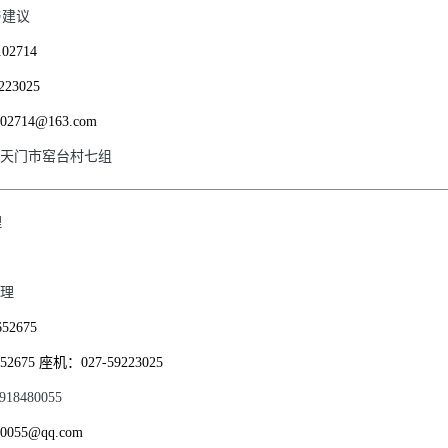
与建议
102714
223025
102714@163.com
天门市窑台村七组
理
理
652675
652675 座机：027-59223025
18480055
80055@qq.com