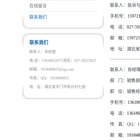
联系人：
投诉
在线留言
手机号：
15972
联系我们
电
话：
027-59
邮
箱：
15972
联系我们
地
址：
湖北省
联系人：肖经理
电 话：13618652675 座机：027-59223025
邮箱：1918480055@qq.com
联系人：
肖经
传真：QQ：1918480055
部
门：
销售部
地 址：湖北省天门市窑台村七组
职
位：
销售经
手机号：
13618
电
话：
13618
传
真：
QQ：19
邮
箱：
19184