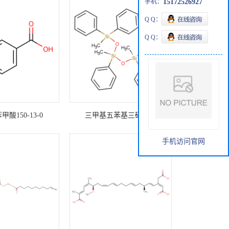
手机：
15172526927
Q Q：
Q Q：
酸150-13-0
三甲基五苯基三硅氧烷
手机访问官网