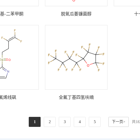
羟基-二苯甲酮
脱氧瓜萎镰菌醇
十
氟烯线砜
全氟丁基四氢呋喃
1
2
3
4
5
下一页>
共1