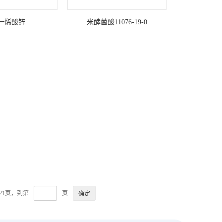
一烯酸锌
米酵菌酸11076-19-0
821页，到第
页