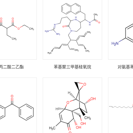
丙二酸二乙酯
苯基聚三甲基硅氧烷
对氨基苯甲