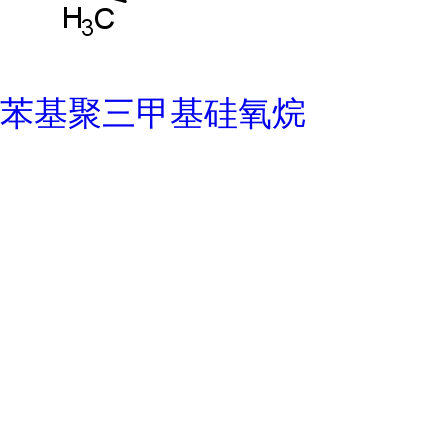
苯基聚三甲基硅氧烷