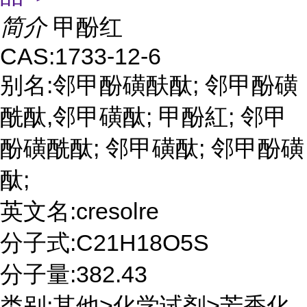
简介
甲酚红
CAS:1733-12-6
别名:邻甲酚磺酜酞; 邻甲酚磺
酰酞,邻甲磺酞; 甲酚紅; 邻甲
酚磺酰酞; 邻甲磺酞; 邻甲酚磺
酞;
英文名:cresolre
分子式:C21H18O5S
分子量:382.43
类别:其他>化学试剂>芳香化