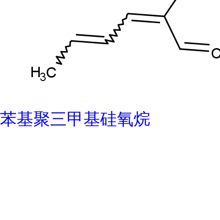
苯基聚三甲基硅氧烷