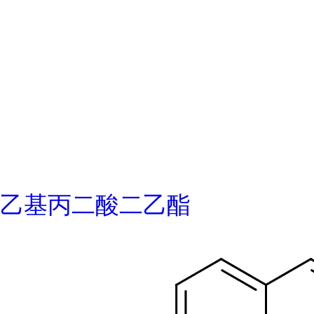
乙基丙二酸二乙酯