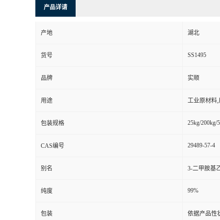
产品详请
产地
湖北
SS1495
货号
品牌
实顺
用途
工业原材料
25kg/200kg/5
包装规格
29489-57-4
CAS编号
别名
3-二甲胺基
99%
纯度
包装
依据产品性