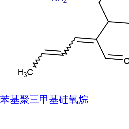
苯基聚三甲基硅氧烷