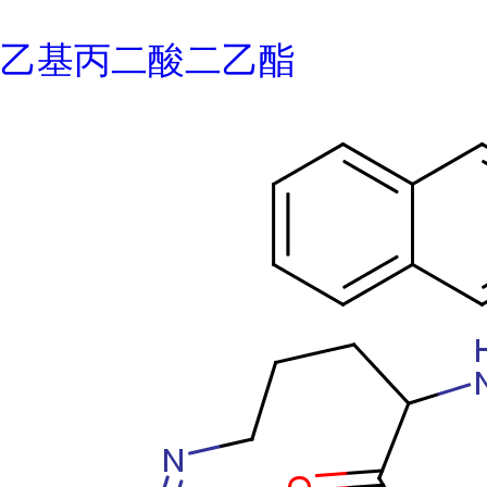
乙基丙二酸二乙酯