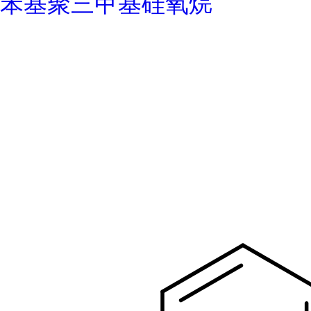
苯基聚三甲基硅氧烷