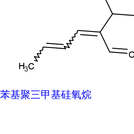
苯基聚三甲基硅氧烷