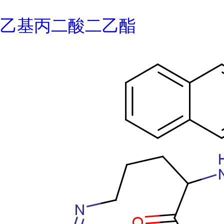
乙基丙二酸二乙酯