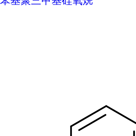
苯基聚三甲基硅氧烷