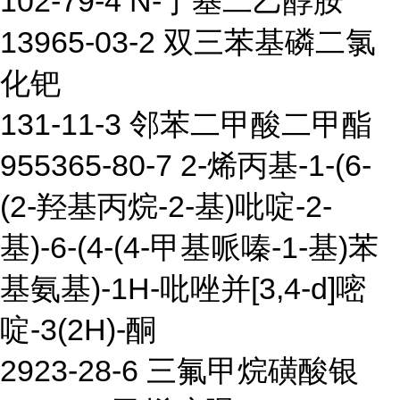
102-79-4 N-丁基二乙醇胺
13965-03-2 双三苯基磷二氯
化钯
131-11-3 邻苯二甲酸二甲酯
955365-80-7 2-烯丙基-1-(6-
(2-羟基丙烷-2-基)吡啶-2-
基)-6-(4-(4-甲基哌嗪-1-基)苯
基氨基)-1H-吡唑并[3,4-d]嘧
啶-3(2H)-酮
2923-28-6 三氟甲烷磺酸银