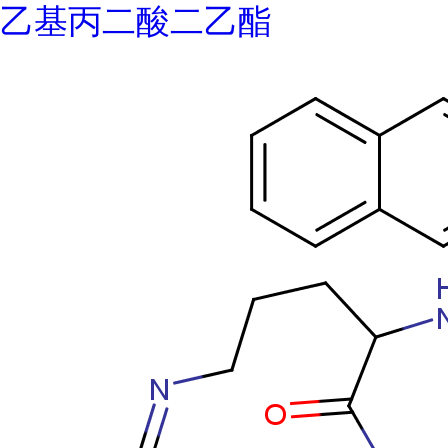
乙基丙二酸二乙酯