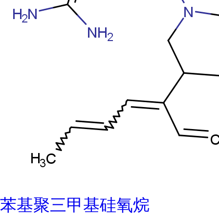
苯基聚三甲基硅氧烷