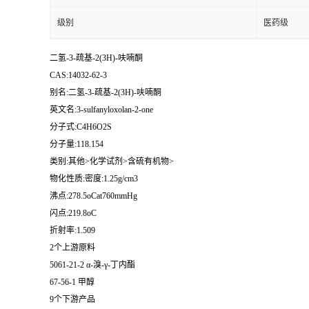
级别
医药级
二氢-3-疏基-2(3H)-呋喃酮
CAS:14032-62-3
别名:二氢-3-疏基-2(3H)-呋喃酮
英文名:3-sulfanyloxolan-2-one
分子式:C4H6O2S
分子量:118.154
类别:其他>化学试剂>含硫有机物>
物化性质:密度:1.25g/cm3
沸点:278.5oCat760mmHg
闪点:219.8oC
折射率:1.509
2个上游原料
5061-21-2 α-溴-γ-丁内酯
67-56-1 甲醇
9个下游产品