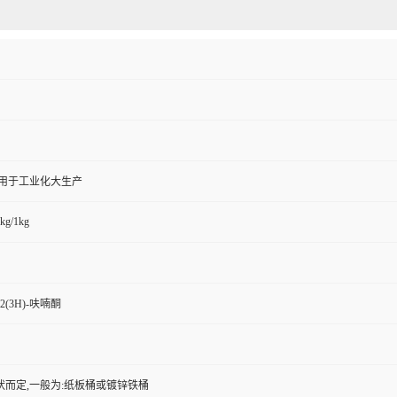
,用于工业化大生产
kg/1kg
2(3H)-呋喃酮
状而定,一般为:纸板桶或镀锌铁桶