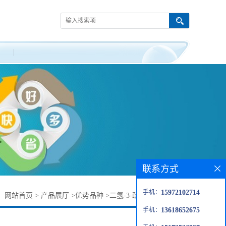
联系方式
手机：
15972102714
：
网站首页
>
产品展厅
>
优势品种
>
二氢-3-疏基-2(3H)-呋喃酮
手机：
13618652675