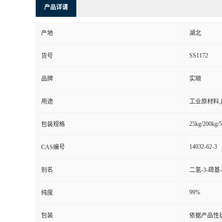
产品详请
产地
湖北
SS1172
货号
品牌
实顺
用途
工业原材料
25kg/200kg/5
包装规格
14032-62-3
CAS编号
别名
二氢-3-疏基-
99%
纯度
包装
依据产品性