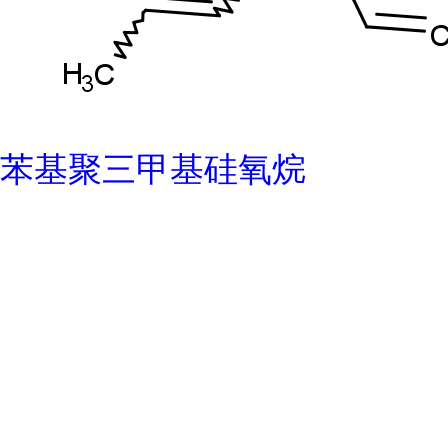
苯基聚三甲基硅氧烷