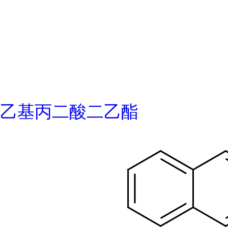
乙基丙二酸二乙酯