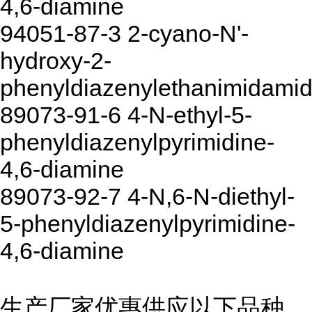
4,6-diamine
94051-87-3 2-cyano-N'-
hydroxy-2-
phenyldiazenylethanimidami
89073-91-6 4-N-ethyl-5-
phenyldiazenylpyrimidine-
4,6-diamine
89073-92-7 4-N,6-N-diethyl-
5-phenyldiazenylpyrimidine-
4,6-diamine
生产厂家优惠供应以下品种,