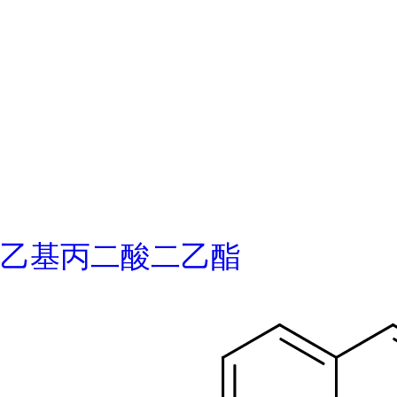
乙基丙二酸二乙酯