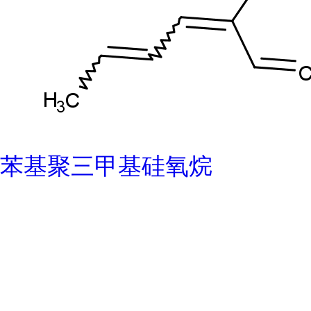
苯基聚三甲基硅氧烷