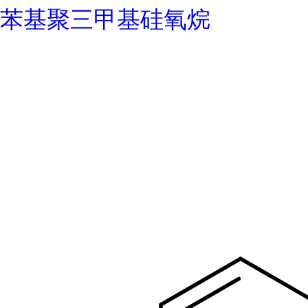
苯基聚三甲基硅氧烷