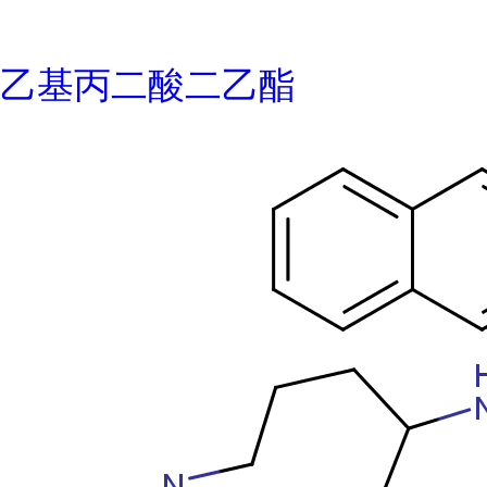
乙基丙二酸二乙酯