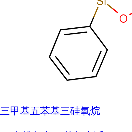
三甲基五苯基三硅氧烷