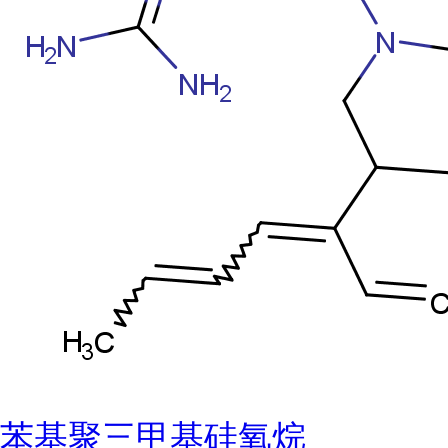
苯基聚三甲基硅氧烷