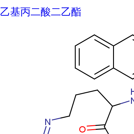
乙基丙二酸二乙酯