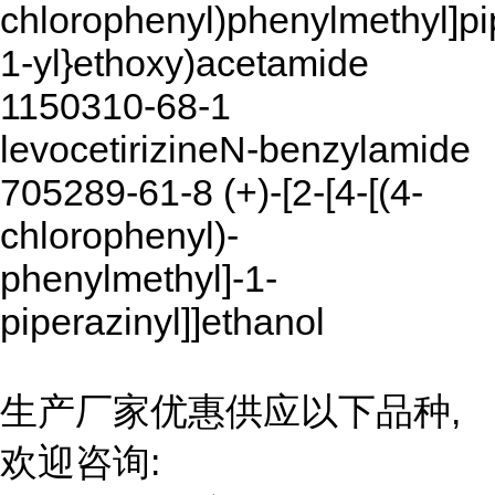
chlorophenyl)phenylmethyl]pi
1-yl}ethoxy)acetamide
1150310-68-1
levocetirizineN-benzylamide
705289-61-8 (+)-[2-[4-[(4-
chlorophenyl)-
phenylmethyl]-1-
piperazinyl]]ethanol
生产厂家优惠供应以下品种,
欢迎咨询: