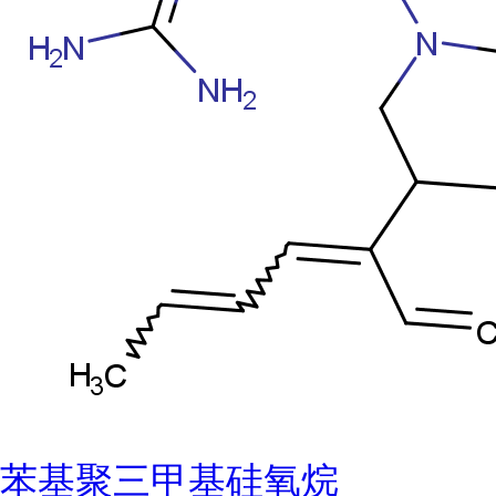
苯基聚三甲基硅氧烷