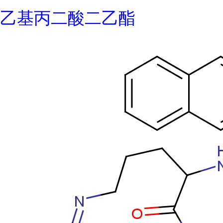
乙基丙二酸二乙酯