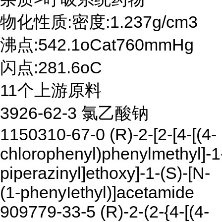
物化性质:密度:1.237g/cm3
沸点:542.1oCat760mmHg
闪点:281.6oC
11个上游原料
3926-62-3 氯乙酸钠
1150310-67-0 (R)-2-[2-[4-[(4-
chlorophenyl)phenylmethyl]-1
piperazinyl]ethoxy]-1-(S)-[N-
(1-phenyIethyl)]acetamide
909779-33-5 (R)-2-(2-{4-[(4-