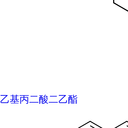
乙基丙二酸二乙酯