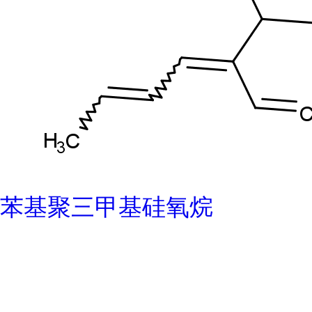
苯基聚三甲基硅氧烷