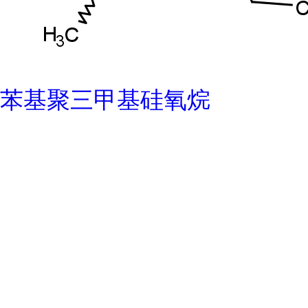
苯基聚三甲基硅氧烷