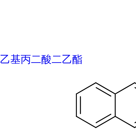
乙基丙二酸二乙酯