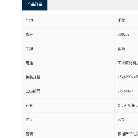
产品详请
产地
湖北
SS0272
货号
品牌
实顺
用途
工业原材料
25kg/200kg/5
包装规格
2792-66-7
CAS编号
别名
DL-Α-甲基
99%
纯度
包装
依据产品性