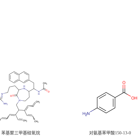
苯基聚三甲基硅氧烷
对氨基苯甲酸150-13-0