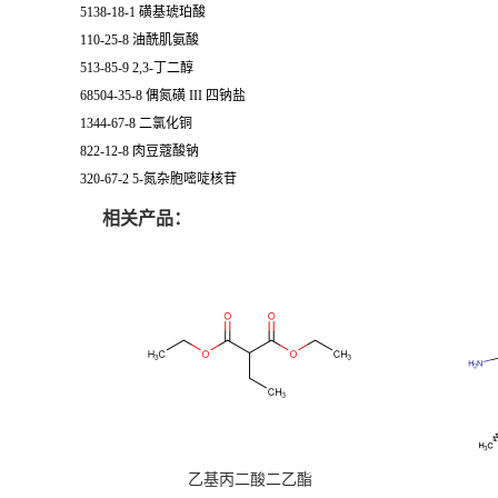
5138-18-1 磺基琥珀酸
110-25-8 油酰肌氨酸
513-85-9 2,3-丁二醇
68504-35-8 偶氮磺 III 四钠盐
1344-67-8 二氯化铜
822-12-8 肉豆蔻酸钠
320-67-2 5-氮杂胞嘧啶核苷
相关产品：
乙基丙二酸二乙酯