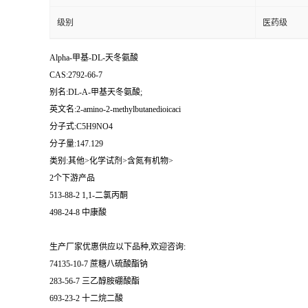
级别
医药级
Alpha-甲基-DL-天冬氨酸
CAS:2792-66-7
别名:DL-Α-甲基天冬氨酸;
英文名:2-amino-2-methylbutanedioicaci
分子式:C5H9NO4
分子量:147.129
类别:其他>化学试剂>含氮有机物>
2个下游产品
513-88-2 1,1-二氯丙酮
498-24-8 中康酸
生产厂家优惠供应以下品种,欢迎咨询:
74135-10-7 蔗糖八硫酸酯钠
283-56-7 三乙醇胺硼酸酯
693-23-2 十二烷二酸