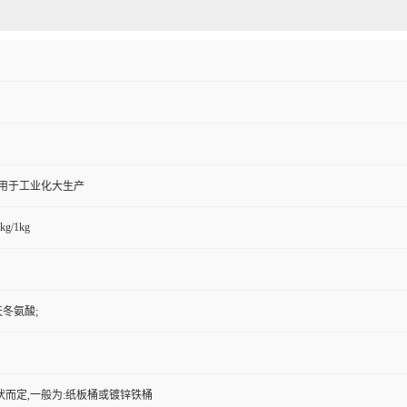
,用于工业化大生产
kg/1kg
天冬氨酸;
状而定,一般为:纸板桶或镀锌铁桶