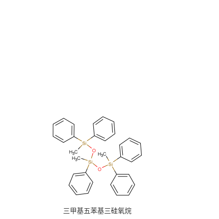
三甲基五苯基三硅氧烷