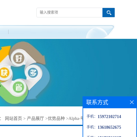
联系方式
手机：
15972102714
置：
网站首页
>
产品展厅
>
优势品种
>
Alpha-甲基-DL-天冬氨酸
手机：
13618652675