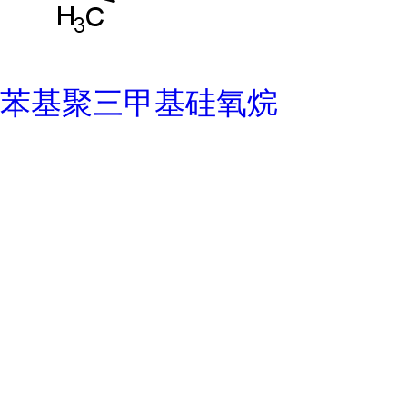
苯基聚三甲基硅氧烷