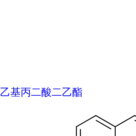
乙基丙二酸二乙酯