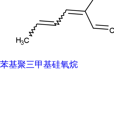
苯基聚三甲基硅氧烷