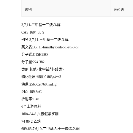
级别
医药级
3,7,11-三甲基十二炔-3-醇
CAS:1604-35-9
别名:3,7,11-三甲基十二炔-3-醇
英文名:3,7,11-trimethyldodec-1-yn-3-ol
分子式:C15H28O
分子量:224.382
类别:其他>化学试剂>醇类>
物化性质:密度:0.868g/cm3
沸点:256oCat760mmHg
闪点:109.3oC
折射率:1.46
6个上游原料
1604-34-8 六氢假紫罗酮
74-86-2 乙炔
689-66-7 6,10-二甲基-5-十一碳烯-2-酮