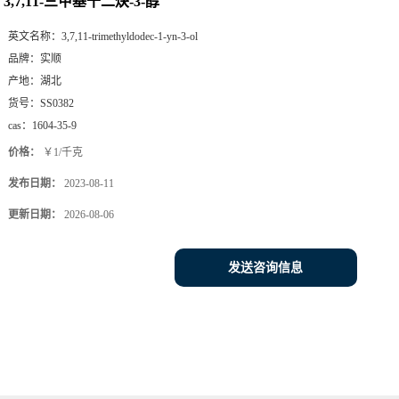
3,7,11-三甲基十二炔-3-醇
英文名称：
3,7,11-trimethyldodec-1-yn-3-ol
品牌：
实顺
产地：
湖北
货号：
SS0382
cas：
1604-35-9
价格：
￥1/千克
发布日期：
2023-08-11
更新日期：
2026-08-06
发送咨询信息