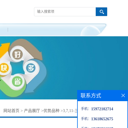
联系方式
手机：
15972102714
：
网站首页
>
产品展厅
>
优势品种
>
3,7,11-三甲基十二炔-3-醇
手机：
13618652675