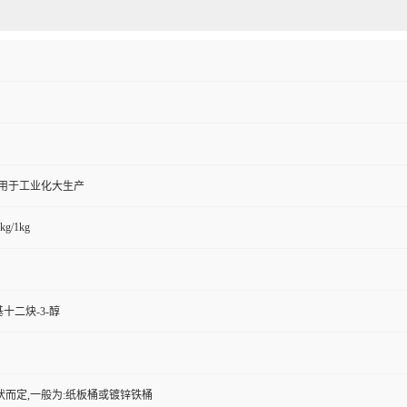
,用于工业化大生产
kg/1kg
甲基十二炔-3-醇
状而定,一般为:纸板桶或镀锌铁桶