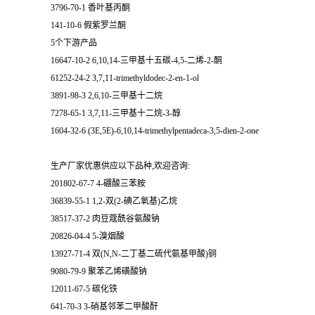
3796-70-1 香叶基丙酮
141-10-6 假紫罗兰酮
5个下游产品
16647-10-2 6,10,14-三甲基十五碳-4,5-二烯-2-酮
61252-24-2 3,7,11-trimethyldodec-2-en-1-ol
3891-98-3 2,6,10-三甲基十二烷
7278-65-1 3,7,11-三甲基十二烷-3-醇
1604-32-6 (3E,5E)-6,10,14-trimethylpentadeca-3,5-dien-2-one
生产厂家优惠供应以下品种,欢迎咨询:
201802-67-7 4-硼酸三苯胺
36839-55-1 1,2-双(2-碘乙氧基)乙烷
38517-37-2 肉豆蔻酰谷氨酸钠
20826-04-4 5-溴烟酸
13927-71-4 双(N,N-二丁基二硫代氨基甲酸)铜
9080-79-9 聚苯乙烯磺酸钠
12011-67-5 碳化铁
641-70-3 3-硝基邻苯二甲酸酐