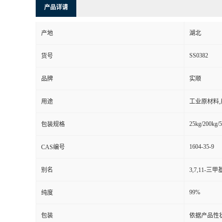
产品详请
产地
湖北
SS0382
货号
品牌
实顺
用途
工业原材料
25kg/200kg/5
包装规格
1604-35-9
CAS编号
别名
3,7,11-三
99%
纯度
包装
依据产品性