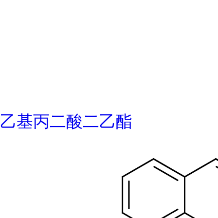
乙基丙二酸二乙酯