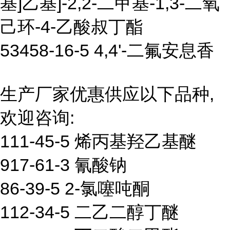
基]乙基]-2,2-二甲基-1,3-二氧
己环-4-乙酸叔丁酯
53458-16-5 4,4'-二氟安息香
生产厂家优惠供应以下品种,
欢迎咨询:
111-45-5 烯丙基羟乙基醚
917-61-3 氰酸钠
86-39-5 2-氯噻吨酮
112-34-5 二乙二醇丁醚