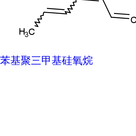
苯基聚三甲基硅氧烷