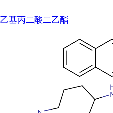
乙基丙二酸二乙酯