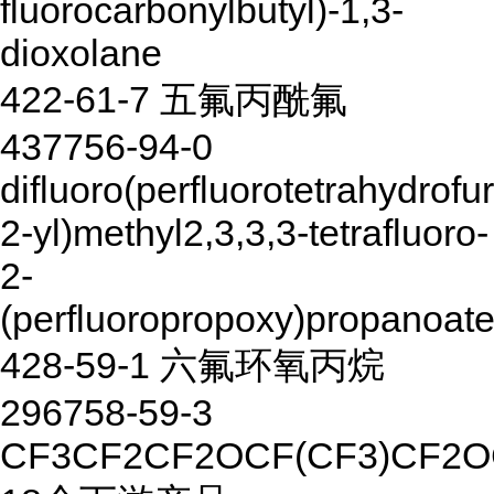
fluorocarbonylbutyl)-1,3-
dioxolane
422-61-7 五氟丙酰氟
437756-94-0
difluoro(perfluorotetrahydrofu
2-yl)methyl2,3,3,3-tetrafluoro-
2-
(perfluoropropoxy)propanoat
428-59-1 六氟环氧丙烷
296758-59-3
CF3CF2CF2OCF(CF3)CF2O