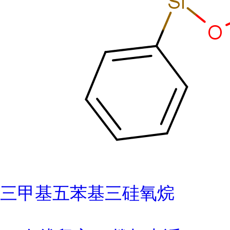
三甲基五苯基三硅氧烷