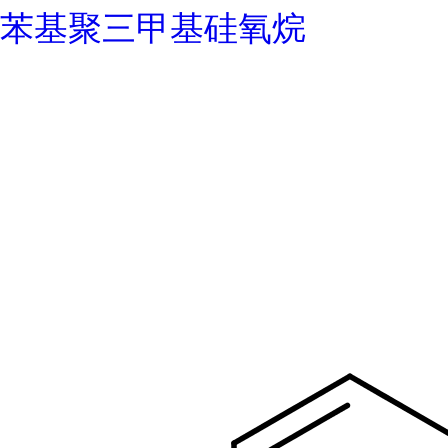
苯基聚三甲基硅氧烷