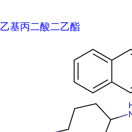
乙基丙二酸二乙酯