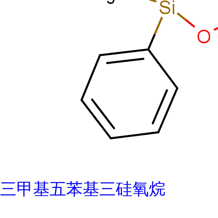
三甲基五苯基三硅氧烷