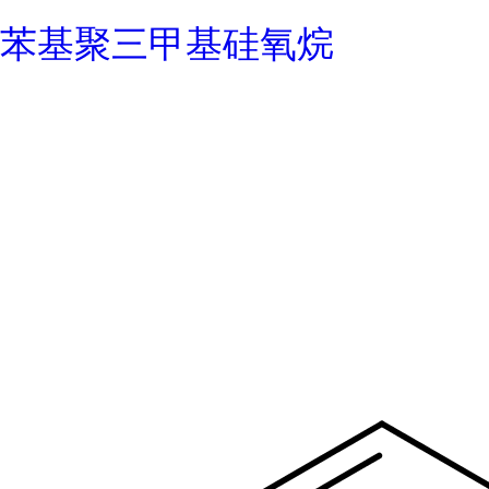
苯基聚三甲基硅氧烷