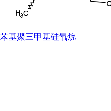
苯基聚三甲基硅氧烷