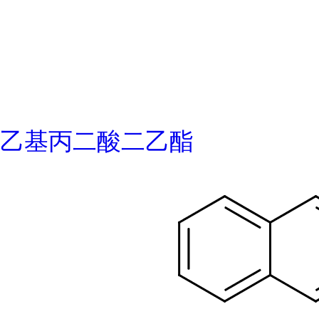
乙基丙二酸二乙酯