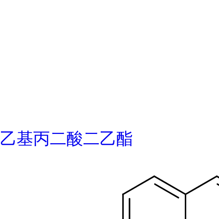
乙基丙二酸二乙酯