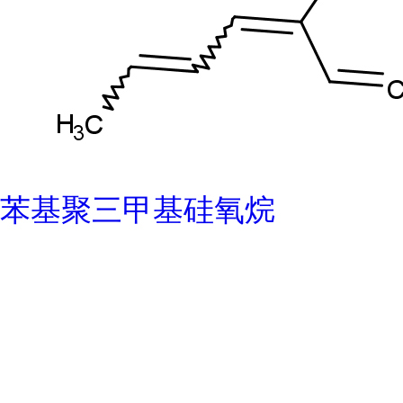
苯基聚三甲基硅氧烷