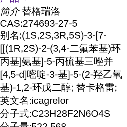
简介
替格瑞洛
CAS:274693-27-5
别名:(1S,2S,3R,5S)-3-[7-
[[(1R,2S)-2-(3,4-二氟苯基)环
丙基]氨基]-5-丙硫基三唑并
[4,5-d]嘧啶-3-基]-5-(2-羟乙氧
基)-1,2-环戊二醇; 替卡格雷;
英文名:icagrelor
分子式:C23H28F2N6O4S
分子量:522.568