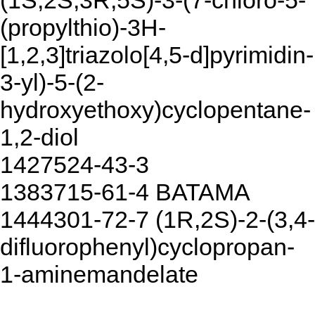
(1S,2S,3R,5S)-3-(7-chloro-5-
(propylthio)-3H-
[1,2,3]triazolo[4,5-d]pyrimidin-
3-yl)-5-(2-
hydroxyethoxy)cyclopentane-
1,2-diol
1427524-43-3
1383715-61-4 BATAMA
1444301-72-7 (1R,2S)-2-(3,4-
difluorophenyl)cyclopropan-
1-aminemandelate