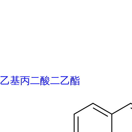
乙基丙二酸二乙酯