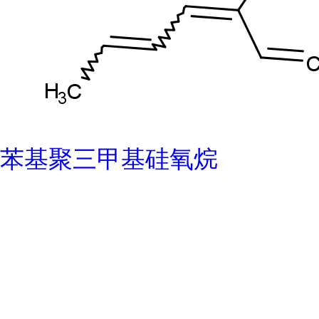
苯基聚三甲基硅氧烷