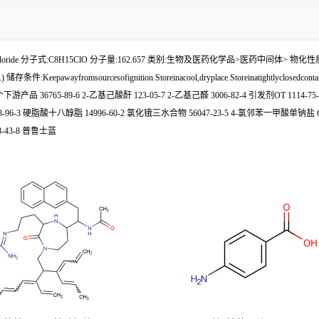
ylchloride 分子式:C8H15ClO 分子量:162.657 类别:生物及医药化学品>医药中间体> 物化性质
 储存条件:Keepawayfromsourcesofignition.Storeinacool,dryplace.Storeinatightlyclose
5个下游产品 36765-89-6 2-乙基己酸酐 123-05-7 2-乙基己醛 3006-82-4 引发剂OT 1114-75
-96-3 硬脂酸十八醇脂 14996-60-2 氯化锇三水合物 56047-23-5 4-氯邻苯一甲酸单钠盐 6178
-43-8 普鲁士蓝