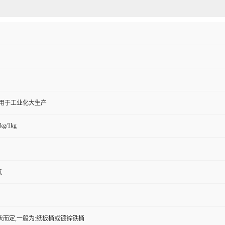
,用于工业化大生产
kg/1kg
氯
状而定,一般为:纸板桶或镀锌铁桶