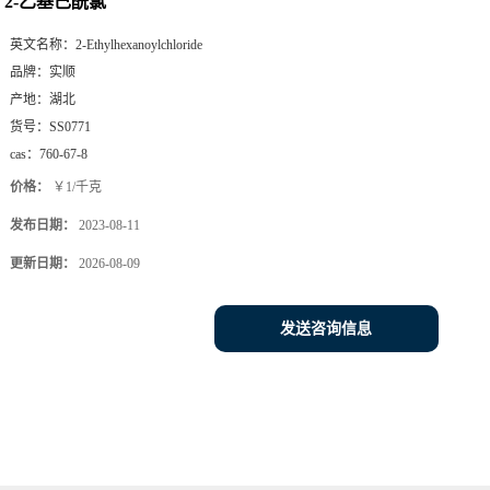
2-乙基己酰氯
英文名称：
2-Ethylhexanoylchloride
品牌：
实顺
产地：
湖北
货号：
SS0771
cas：
760-67-8
价格：
￥1/千克
发布日期：
2023-08-11
更新日期：
2026-08-09
发送咨询信息