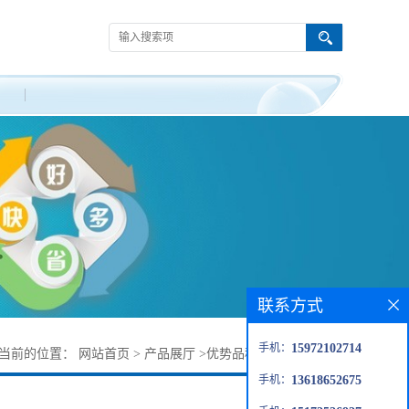
联系方式
手机：
15972102714
当前的位置：
网站首页
>
产品展厅
>
优势品种
>
2-乙基己酰氯
手机：
13618652675