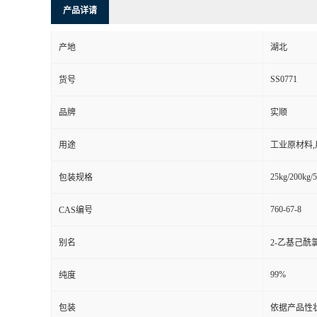
产品详请
产地
湖北
SS0771
货号
品牌
实顺
用途
工业原材料
25kg/200kg/5
包装规格
760-67-8
CAS编号
别名
2-乙基己酰
99%
纯度
包装
依据产品性