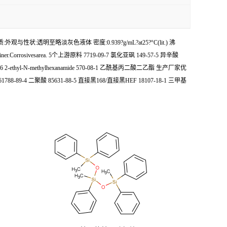
:外观与性状:透明至略淡灰色液体 密度:0.939?g/mL?at25?°C(lit.) 沸
dcontainer.Corrosivesarea. 5个上游原料 7719-09-7 氯化亚砜 149-57-5 异辛酸
-6 2-ethyl-N-methylhexanamide 570-08-1 乙酰基丙二酸二乙酯 生产厂家优
8-89-4 二聚酸 85631-88-5 直接黑168/直接黑HEF 18107-18-1 三甲基