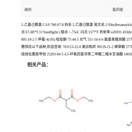
级别
医药级
2-乙基己酰氯 CAS:760-67-8 别名:2-乙基己酰氯 英文名:2-Ethylhexano
点:67-68?°C11?mmHg(lit.) 熔点:<-75oC 闪点:157?°F 折射率:n20/D1.433(lit.)
695-19-2 1-甲基-4(1H)-吡啶酮 75-44-5 光气 551-16-6 6-氨基青霉烷酸 2
惠供应以下品种,欢迎咨询: 763113-22-0 奥拉帕尼 99129-21-2 烯草酮 2778
硅烷化重氮甲烷 25293-64-5 4,5-环氧四氢邻苯二甲酸二缩水甘油酯 14038
相关产品：